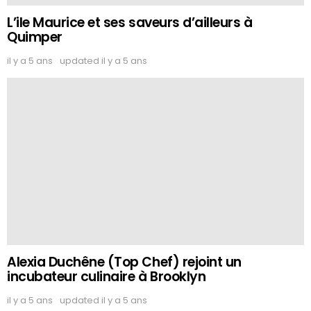
L’ile Maurice et ses saveurs d’ailleurs à
Quimper
il y a 5 ans
updated
il y a 5 ans
Alexia Duchêne (Top Chef) rejoint un
incubateur culinaire à Brooklyn
il y a 5 ans
updated
il y a 5 ans