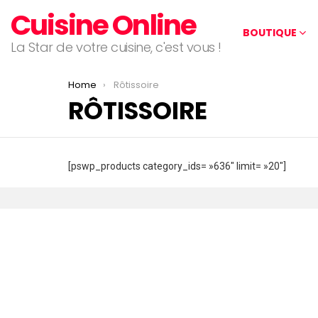
Cuisine Online
BOUTIQUE
La Star de votre cuisine, c'est vous !
You are here:
Home
Rôtissoire
RÔTISSOIRE
[pswp_products category_ids= »636″ limit= »20″]