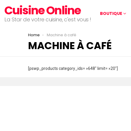
Cuisine Online
BOUTIQUE
La Star de votre cuisine, c'est vous !
You are here:
Home
Machine à café
MACHINE À CAFÉ
[pswp_products category_ids= »648″ limit= »20″]