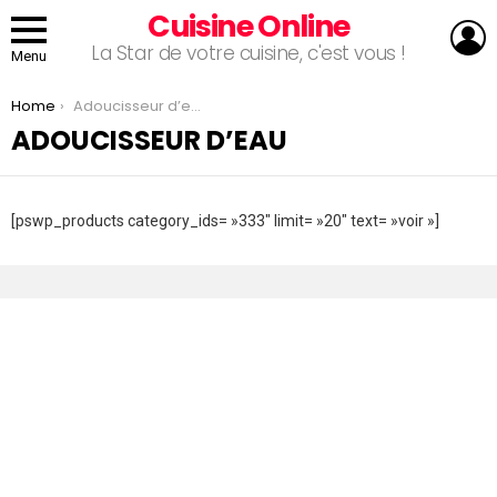
Cuisine Online
L
La Star de votre cuisine, c'est vous !
Menu
You are here:
Home
Adoucisseur d’eau
ADOUCISSEUR D’EAU
[pswp_products category_ids= »333″ limit= »20″ text= »voir »]