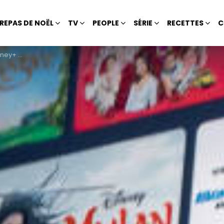
REPAS DE NOËL
TV
PEOPLE
SÉRIE
RECETTES
C
s de dollars