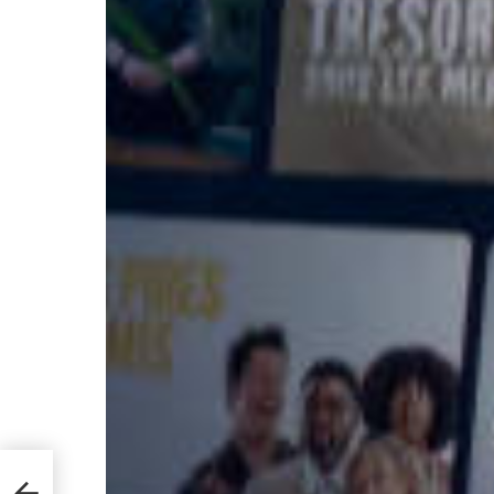
 :
our