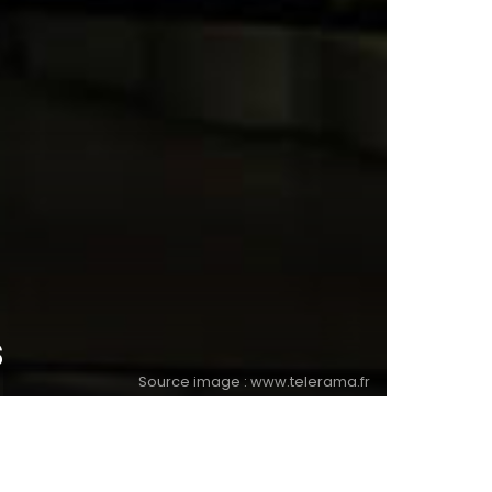
s
Source image : www.telerama.fr