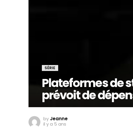
SÉRIE
Plateformes de s
prévoit de dépens
by
Jeanne
il y a 5 ans