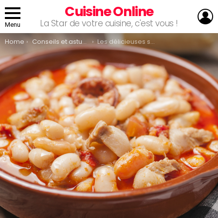
Cuisine Online
L
La Star de votre cuisine, c'est vous !
Menu
You are here:
Home
Conseils et astuces
Les délicieuses spécialités culinaires du Sud-Ouest